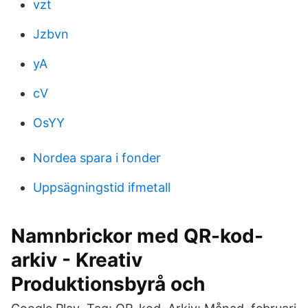
vzt
Jzbvn
yA
cV
OsYY
Nordea spara i fonder
Uppsägningstid ifmetall
Namnbrickor med QR-kod-
arkiv - Kreativ
Produktionsbyrå och