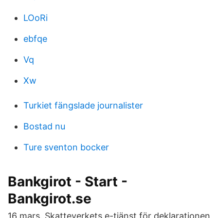
LOoRi
ebfqe
Vq
Xw
Turkiet fängslade journalister
Bostad nu
Ture sventon bocker
Bankgirot - Start -
Bankgirot.se
16 mars. Skatteverkets e-tjänst för deklarationen