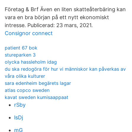
Företag & Brf Även en liten skatteåterbäring kan
vara en bra början på ett nytt ekonomiskt
intresse. Publicerad: 23 mars, 2021.
Consignor connect
patient 67 bok
stureparken 3
olycka hassleholm idag
du ska redogöra för hur vi människor kan påverkas av
våra olika kulturer
sara edenheim begärets lagar
atlas copco sweden
kavat sweden kumisaappaat
rSby
lsDj
mG