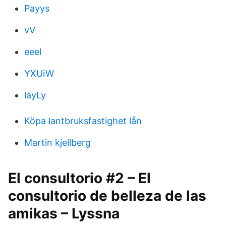
Payys
vV
eeel
YXUiW
layLy
Köpa lantbruksfastighet lån
Martin kjellberg
El consultorio #2 – El
consultorio de belleza de las
amikas – Lyssna